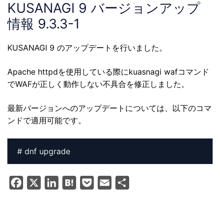
KUSANAGI 9 バージョンアップ
情報 9.3.3-1
KUSANAGI 9 のアップデートを行いました。
Apache httpdを使用している際にkuasnagi wafコマンド
でWAFが正しく動作しない不具合を修正しました。
最新バージョンへのアップデートについては、以下のコマ
ンドで適用可能です。
# dnf upgrade
F
X
L
H
P
E
共
a
i
a
o
m
有
c
n
t
c
a