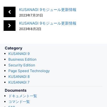
e
k
e
k
i
b
e
n
e
l
KUSANAGI 9モジュール更新情報
o
d
a
t
2023年7月31日
o
I
KUSANAGI 9モジュール更新情報
k
n
2023年8月2日
Category
KUSANAGI 9
Business Edition
Security Edition
Page Speed Technology
KUSANAGI 8
KUSANAGI 7
Documents
ドキュメント一覧
コマンド一覧