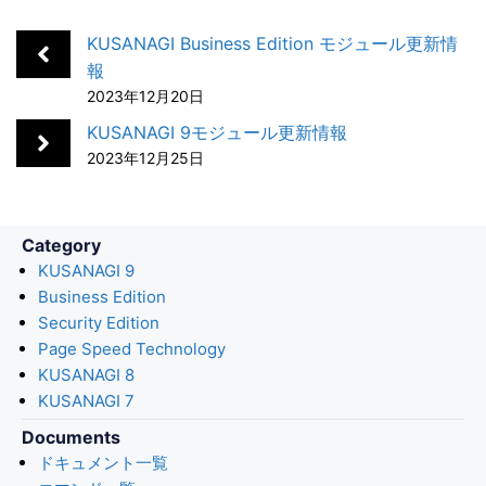
e
k
e
k
i
b
e
n
e
l
KUSANAGI Business Edition モジュール更新情
o
d
a
t
報
2023年12月20日
o
I
k
n
KUSANAGI 9モジュール更新情報
2023年12月25日
Category
KUSANAGI 9
Business Edition
Security Edition
Page Speed Technology
KUSANAGI 8
KUSANAGI 7
Documents
ドキュメント一覧