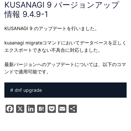
KUSANAGI 9 バージョンアップ
情報 9.4.9-1
KUSANAGI 9 のアップデートを行いました。
kusanagi migrateコマンドにおいてデータベースを正しく
エクスポートできない不具合に対応しました。
最新バージョンへのアップデートについては、以下のコマ
ンドで適用可能です。
# dnf upgrade
F
X
L
H
P
E
共
a
i
a
o
m
有
c
n
t
c
a