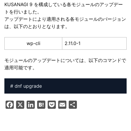
KUSANAGI 9 を構成している各モジュールのアップデー
トを行いました。
アップデートにより適用される各モジュールのバージョン
は、以下のとおりとなります。
wp-cli
2.11.0-1
モジュールのアップデートについては、以下のコマンドで
適用可能です。
# dnf upgrade
F
X
L
H
P
E
共
a
i
a
o
m
有
c
n
t
c
a
e
k
e
k
i