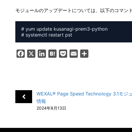
モジュールのアップデートについては、以下のコマン
# yum update kusanagi-prem3-python

# systemctl restart pst
F
X
L
H
P
E
共
a
i
a
o
m
有
c
n
t
c
a
e
k
e
k
i
b
e
n
e
l
WEXAL® Page Speed Technology 3.1
o
d
a
t
情報
o
I
2024年8月13日
k
n