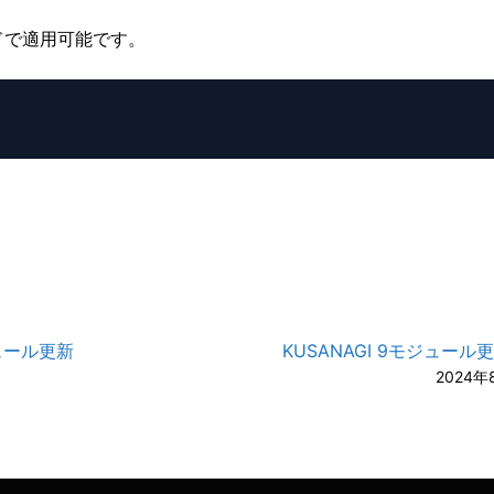
ドで適用可能です。
A-
A
モジュール更新
KUSANAGI 9モジュール
2024年