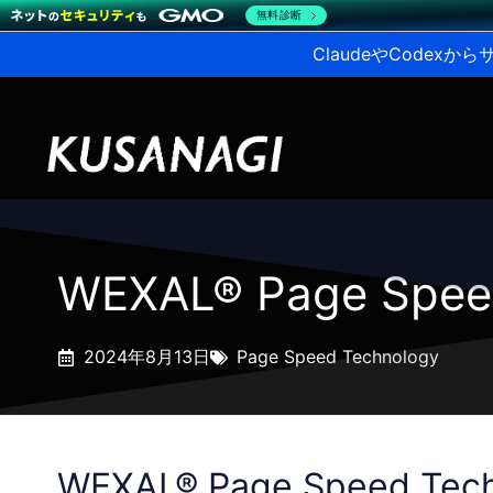
無料診断
ClaudeやCodex
WEXAL® Page Sp
2024年8月13日
Page Speed Technology
WEXAL® Page Speed T