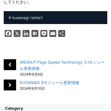
してください。
# kusanagi restart
F
X
L
H
P
E
共
a
i
a
o
m
有
c
n
t
c
a
e
k
e
k
i
b
e
n
e
l
WEXAL® Page Speed Technology 3.1モジュー
o
d
a
t
ル更新情報
2024年9月9日
o
I
k
n
KUSANAGI 9モジュール更新情報
2024年9月10日
Category