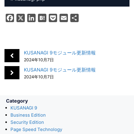
F
X
L
H
P
E
共
a
i
a
o
m
有
c
n
t
c
a
e
k
e
k
i
b
e
n
e
l
KUSANAGI 9モジュール更新情報
o
d
a
t
2024年10月7日
o
I
KUSANAGI 9モジュール更新情報
k
n
2024年10月7日
Category
KUSANAGI 9
Business Edition
Security Edition
Page Speed Technology