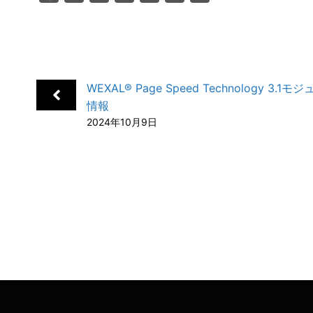
a
i
a
o
m
有
c
n
t
c
a
e
k
e
k
i
b
e
n
e
l
WEXAL® Page Speed Technology 3.1
o
d
a
t
情報
o
I
2024年10月9日
k
n