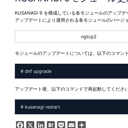
KUSANAGI 9 を構成している各モジュールのアップ
アップデートにより適用される各モジュールのバージ
ngtcp2
モジュールのアップデートについては、以下のコマン
# dnf upgrade
アップデート後、以下のコマンドで再起動してくださ
# kusanagi restart
F
X
L
H
P
E
共