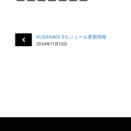
a
i
a
o
m
有
c
n
t
c
a
e
k
e
k
i
b
e
n
e
l
KUSANAGI 9モジュール更新情報
o
d
a
t
2024年11月13日
o
I
k
n