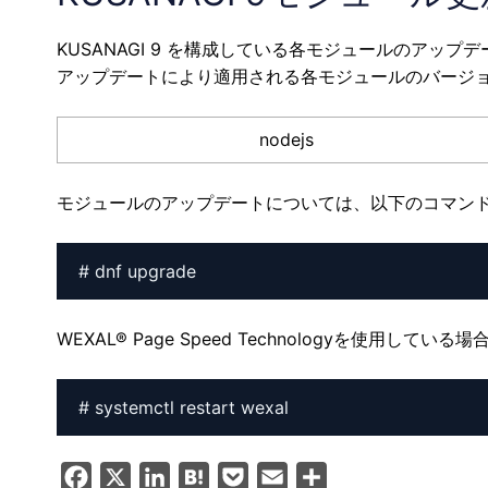
KUSANAGI 9 を構成している各モジュールのアップ
アップデートにより適用される各モジュールのバージ
nodejs
モジュールのアップデートについては、以下のコマン
# dnf upgrade
WEXAL® Page Speed Technologyを使用
# systemctl restart wexal
F
X
L
H
P
E
共