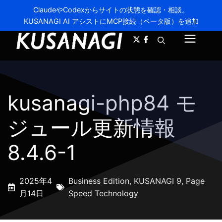
ClaudeやCodexからサイトの状態を確認・相談。
KUSANAGI AI アシストにMCP接続（ベータ版）を追加
A-
A+
メ
ニ
ュ
kusanagi-php84 モ
ー
ジュール更新情報
8.4.6-1
2025年4
Business Edition
,
KUSANAGI 9
,
Page
月14日
Speed Technology