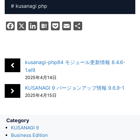
# kusanagi php
F
X
L
H
P
E
共
a
i
a
o
m
有
c
n
t
c
a
e
k
e
k
i
b
e
n
e
l
kusanagi-php84 モジュール更新情報 8.4.6-
o
d
a
t
1.el9
2025年4月14日
o
I
k
n
KUSANAGI 9 バージョンアップ情報 9.6.9-1
2025年4月15日
Category
KUSANAGI 9
Business Edition