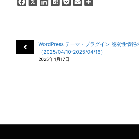
F
X
L
H
P
E
共
a
i
a
o
m
有
c
n
t
c
a
e
k
e
k
i
b
e
n
e
l
WordPress テーマ・プラグイン 脆弱性情
o
d
a
t
（2025/04/10-2025/04/16）
o
I
2025年4月17日
k
n