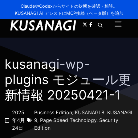
ClaudeやCodexからサイトの状態を確認・相談。
KUSANAGI AI アシストにMCP接続（ベータ版）を追加
A-
A+
メ
ニ
ュ
kusanagi-wp-
ー
plugins モジュール更
新情報 20250421-1
2025
Business Edition
,
KUSANAGI 8
,
KUSANAGI
年4月
9
,
Page Speed Technology
,
Security
24日
Edition