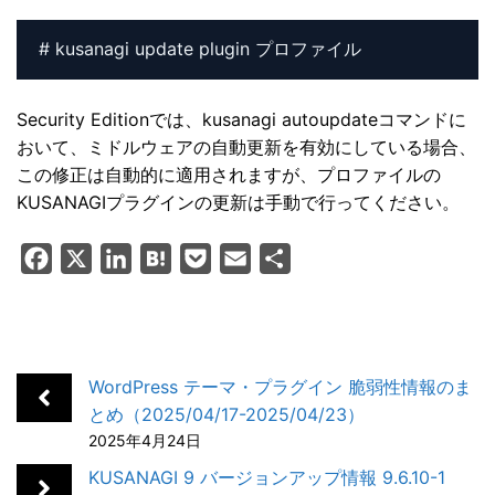
# kusanagi update plugin プロファイル
Security Editionでは、kusanagi autoupdateコマンドに
おいて、ミドルウェアの自動更新を有効にしている場合、
この修正は自動的に適用されますが、プロファイルの
KUSANAGIプラグインの更新は手動で行ってください。
F
X
L
H
P
E
共
a
i
a
o
m
有
c
n
t
c
a
e
k
e
k
i
b
e
n
e
l
WordPress テーマ・プラグイン 脆弱性情報のま
o
d
a
t
とめ（2025/04/17-2025/04/23）
2025年4月24日
o
I
k
n
KUSANAGI 9 バージョンアップ情報 9.6.10-1