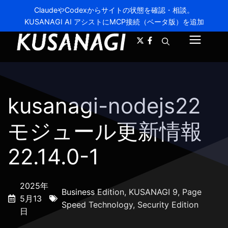
ClaudeやCodexからサイトの状態を確認・相談。
KUSANAGI AI アシストにMCP接続（ベータ版）を追加
A-
A+
メ
ニ
ュ
kusanagi-nodejs22
ー
モジュール更新情報
22.14.0-1
2025年
Business Edition
,
KUSANAGI 9
,
Page
5月13
Speed Technology
,
Security Edition
日