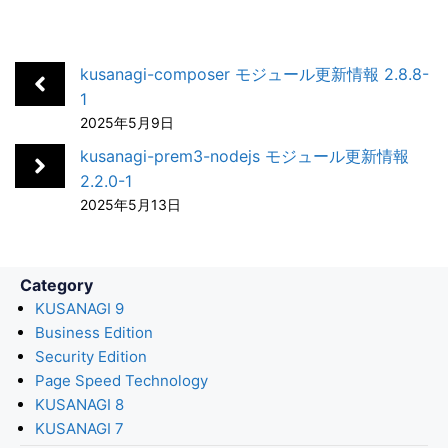
c
n
t
c
a
e
k
e
k
i
b
e
n
e
l
kusanagi-composer モジュール更新情報 2.8.8-
o
d
a
t
1
2025年5月9日
o
I
k
n
kusanagi-prem3-nodejs モジュール更新情報
2.2.0-1
2025年5月13日
Category
KUSANAGI 9
Business Edition
Security Edition
Page Speed Technology
KUSANAGI 8
KUSANAGI 7