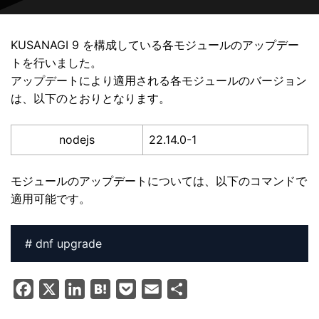
KUSANAGI 9 を構成している各モジュールのアップデー
トを行いました。
アップデートにより適用される各モジュールのバージョン
は、以下のとおりとなります。
nodejs
22.14.0-1
モジュールのアップデートについては、以下のコマンドで
適用可能です。
# dnf upgrade
F
X
L
H
P
E
共
a
i
a
o
m
有