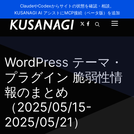
ClaudeやCodexからサイトの状態を確認・相談。
KUSANAGI AI アシストにMCP接続（ベータ版）を追加
A-
A+
メ
ニ
ュ
WordPress テーマ・
ー
プラグイン 脆弱性情
報のまとめ
（2025/05/15-
2025/05/21）