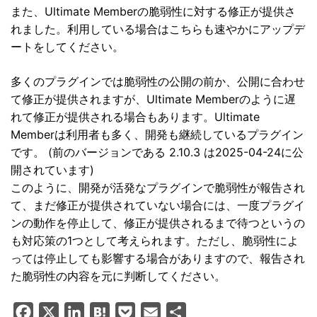
また、Ultimate Memberの脆弱性に対する修正が提供さ
れました。利用している場合はこちらも速やかにアップデ
ートをしてください。
多くのプラグインでは脆弱性の公開の前か、公開に合わせ
て修正が提供されますが、Ultimate Memberのように遅
れて修正が提供される場合もあります。Ultimate
Memberは利用者も多く、開発も継続しているプラグイン
です。 (前のバージョンである 2.10.3 は2025-04-24に公
開されています)
このように、開発が活発なプラグインで脆弱性が報告され
て、まだ修正が提供されていない場合には、一度プラグイ
ンの動作を停止して、修正が提供されるまで待つというの
も対応策の1つとして考えられます。ただし、脆弱性によ
っては停止しても影響する場合がありますので、報告され
た脆弱性の内容を元に判断してください。
F
X
L
H
P
E
共