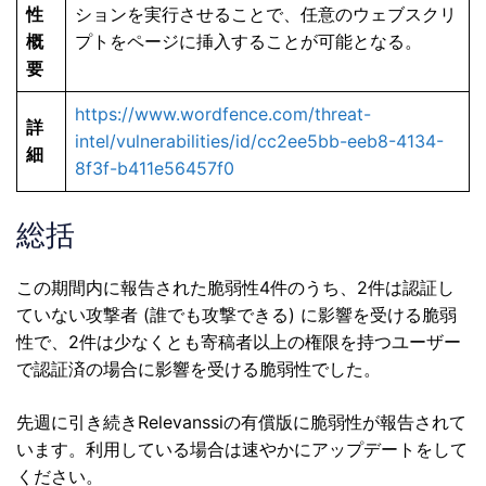
性
ションを実行させることで、任意のウェブスクリ
概
プトをページに挿入することが可能となる。
要
https://www.wordfence.com/threat-
詳
intel/vulnerabilities/id/cc2ee5bb-eeb8-4134-
細
8f3f-b411e56457f0
総括
この期間内に報告された脆弱性4件のうち、2件は認証し
ていない攻撃者 (誰でも攻撃できる) に影響を受ける脆弱
性で、2件は少なくとも寄稿者以上の権限を持つユーザー
で認証済の場合に影響を受ける脆弱性でした。
先週に引き続きRelevanssiの有償版に脆弱性が報告されて
います。利用している場合は速やかにアップデートをして
ください。