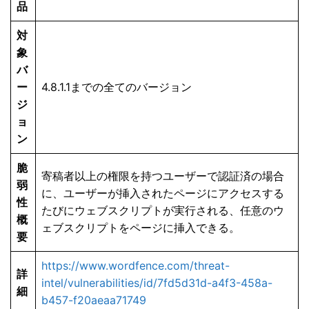
品
対
象
バ
ー
4.8.1.1までの全てのバージョン
ジ
ョ
ン
脆
寄稿者以上の権限を持つユーザーで認証済の場合
弱
に、ユーザーが挿入されたページにアクセスする
性
たびにウェブスクリプトが実行される、任意のウ
概
ェブスクリプトをページに挿入できる。
要
https://www.wordfence.com/threat-
詳
intel/vulnerabilities/id/7fd5d31d-a4f3-458a-
細
b457-f20aeaa71749