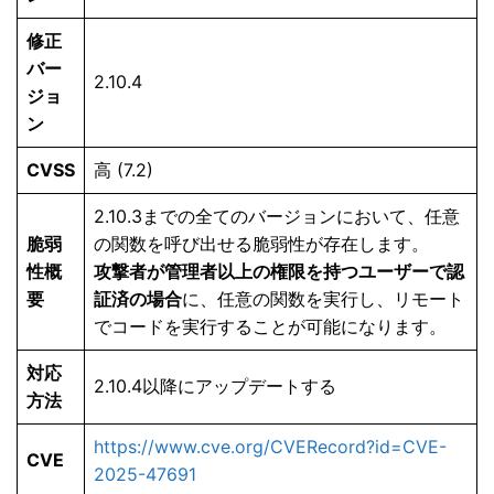
修正
バー
2.10.4
ジョ
ン
CVSS
高 (7.2)
2.10.3までの全てのバージョンにおいて、任意
脆弱
の関数を呼び出せる脆弱性が存在します。
性概
攻撃者が管理者以上の権限を持つユーザーで認
要
証済の場合
に、任意の関数を実行し、リモート
でコードを実行することが可能になります。
対応
2.10.4以降にアップデートする
方法
https://www.cve.org/CVERecord?id=CVE-
CVE
2025-47691