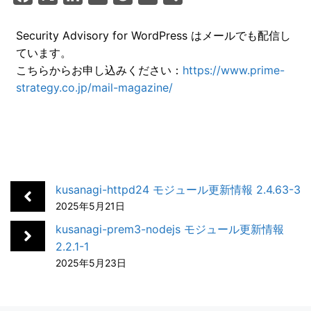
a
i
a
o
m
有
c
n
t
c
a
Security Advisory for WordPress はメールでも配信し
ています。
e
k
e
k
i
こちらからお申し込みください：
https://www.prime-
b
e
n
e
l
strategy.co.jp/mail-magazine/
o
d
a
t
o
I
k
n
kusanagi-httpd24 モジュール更新情報 2.4.63-3
2025年5月21日
kusanagi-prem3-nodejs モジュール更新情報
2.2.1-1
2025年5月23日