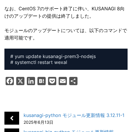
なお、CentOS 7のサポート終了に伴い、KUSANAGI 8向
けのアップデートの提供は終了しました。
モジュールのアップデートについては、以下のコマンドで
適用可能です。
# yum update kusanagi-prem3-nodejs

# systemctl restart wexal
F
X
L
H
P
E
共
a
i
a
o
m
有
c
n
t
c
a
e
k
e
k
i
b
e
n
e
l
kusanagi-python モジュール更新情報 3.12.11-1
o
d
a
t
2025年6月13日
o
I
kusanagi-biz-python モジュール更新情報