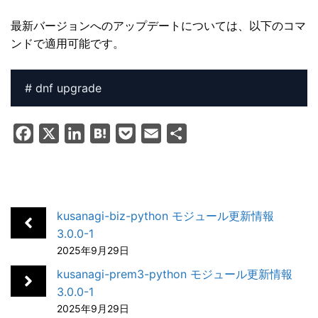
最新バージョンへのアップデートについては、以下のコマ
ンドで適用可能です。
# dnf upgrade
F
X
L
H
P
E
共
a
i
a
o
m
有
c
n
t
c
a
e
k
e
k
i
b
e
n
e
l
kusanagi-biz-python モジュール更新情報
o
d
a
t
3.0.0-1
2025年9月29日
o
I
k
n
kusanagi-prem3-python モジュール更新情報
3.0.0-1
2025年9月29日