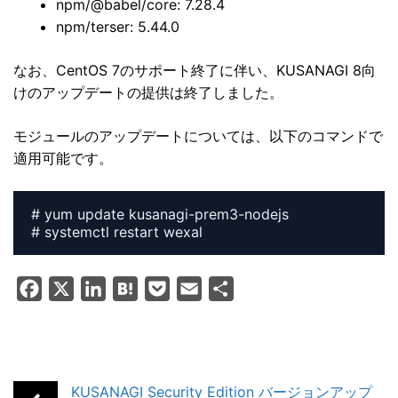
npm/@babel/core: 7.28.4
npm/terser: 5.44.0
なお、CentOS 7のサポート終了に伴い、KUSANAGI 8向
けのアップデートの提供は終了しました。
モジュールのアップデートについては、以下のコマンドで
適用可能です。
# yum update kusanagi-prem3-nodejs

# systemctl restart wexal
F
X
L
H
P
E
共
a
i
a
o
m
有
c
n
t
c
a
e
k
e
k
i
b
e
n
e
l
KUSANAGI Security Edition バージョンアップ