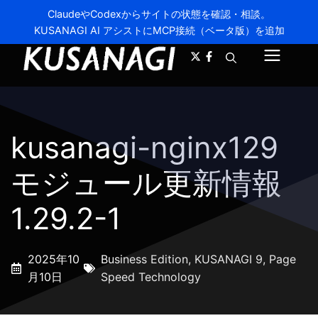
ClaudeやCodexからサイトの状態を確認・相談。
KUSANAGI AI アシストにMCP接続（ベータ版）を追加
A-
A+
メ
ニ
ュ
kusanagi-nginx129
ー
モジュール更新情報
1.29.2-1
2025年10
Business Edition
,
KUSANAGI 9
,
Page
月10日
Speed Technology