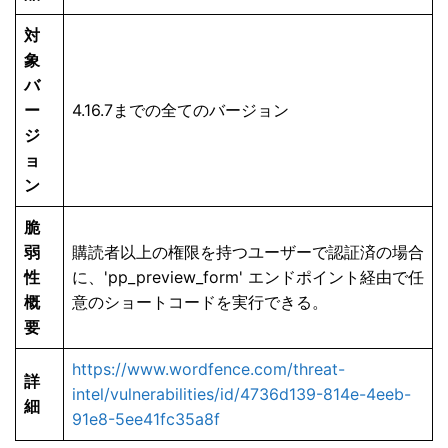
対
象
バ
ー
4.16.7までの全てのバージョン
ジ
ョ
ン
脆
弱
購読者以上の権限を持つユーザーで認証済の場合
性
に、'pp_preview_form' エンドポイント経由で任
概
意のショートコードを実行できる。
要
https://www.wordfence.com/threat-
詳
intel/vulnerabilities/id/4736d139-814e-4eeb-
細
91e8-5ee41fc35a8f