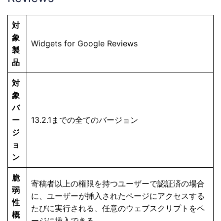
対
象
Widgets for Google Reviews
製
品
対
象
バ
ー
13.2.1までの全てのバージョン
ジ
ョ
ン
脆
寄稿者以上の権限を持つユーザーで認証済の場合
弱
に、ユーザーが挿入されたページにアクセスする
性
たびに実行される、任意のウェブスクリプトをペ
概
ージに挿入できる。