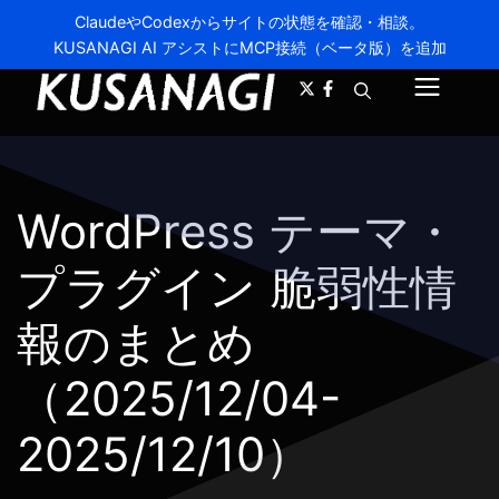
ClaudeやCodexからサイトの状態を確認・相談。
KUSANAGI AI アシストにMCP接続（ベータ版）を追加
A-
A+
メ
ニ
ュ
WordPress テーマ・
ー
プラグイン 脆弱性情
報のまとめ
（2025/12/04-
2025/12/10）