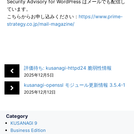
c
n
t
c
a
Security Advisory for WordPress はメールでも配信し
ています。
e
k
e
k
i
こちらからお申し込みください：
https://www.prime-
b
e
n
e
l
strategy.co.jp/mail-magazine/
o
d
a
t
o
I
k
n
評価待ち: kusanagi-httpd24 脆弱性情報
2025年12月5日
kusanagi-openssl モジュール更新情報 3.5.4-1
2025年12月12日
Category
KUSANAGI 9
Business Edition