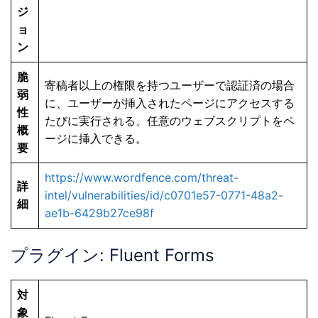
ジ
ョ
ン
脆
寄稿者以上の権限を持つユーザーで認証済の場合
弱
に、ユーザーが挿入されたページにアクセスする
性
たびに実行される、任意のウェブスクリプトをペ
概
ージに挿入できる。
要
https://www.wordfence.com/threat-
詳
intel/vulnerabilities/id/c0701e57-0771-48a2-
細
ae1b-6429b27ce98f
プラグイン: Fluent Forms
対
象