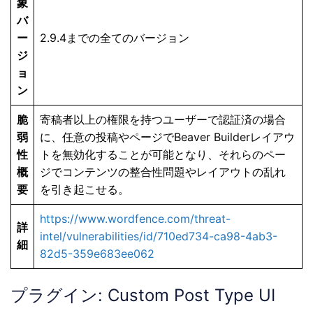
象
バ
ー
2.9.4までの全てのバージョン
ジ
ョ
ン
脆
寄稿者以上の権限を持つユーザーで認証済の場合
弱
に、任意の投稿やページでBeaver Builderレイアウ
性
トを無効化することが可能となり、それらのペー
概
ジでコンテンツの整合性問題やレイアウトの乱れ
要
を引き起こせる。
https://www.wordfence.com/threat-
詳
intel/vulnerabilities/id/710ed734-ca98-4ab3-
細
82d5-359e683ee062
プラグイン: Custom Post Type UI