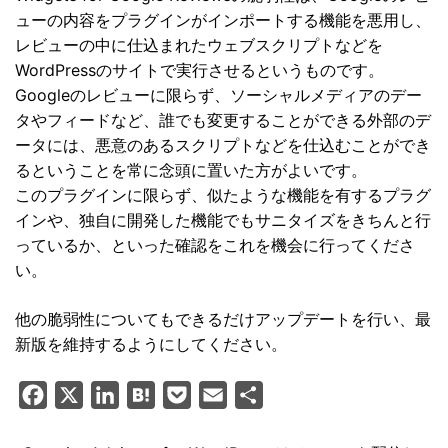
ューの内容をプラグインがインポートする機能を悪用し、
レビューの中に仕込まれたウェブスクリプトなどを
WordPressのサイトで実行させるというものです。
Googleのレビューに限らず、ソーシャルメディアのデー
タやフィードなど、誰でも変更することができる外部のデ
ータには、悪意のあるスクリプトなどを仕込むことができ
るということを常に念頭に置いた方がよいです。
このプラグインに限らず、似たような機能を有するプラグ
インや、独自に開発した機能でもサニタイズをきちんと行
っているか、といった確認をこれを機会に行ってくださ
い。
他の脆弱性についてもできるだけアップデートを行い、最
新版を維持するようにしてください。
F
X
L
H
P
E
共
a
i
a
o
m
有