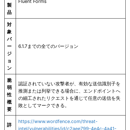
Fluent Forms
製
品
対
象
バ
ー
6.1.7までの全てのバージョン
ジ
ョ
ン
脆
認証されていない攻撃者が、有効な送信識別子を
弱
推測または列挙できる場合に、エンドポイントへ
性
の細工されたリクエストを通じて任意の送信を失
概
敗としてマークできる。
要
https://www.wordfence.com/threat-
詳
intel/vulnerabilities/id/c2aee799-4e4c-4a41-