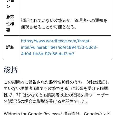
ン
脆弱
認証されていない攻撃者が、管理者への通知を
性概
無視させることが可能となる。
要
https://www.wordfence.com/threat-
詳細
intel/vulnerabilities/id/ec894433-53c8-
4d04-bb8a-92c66cbd2ce7
総括
この期間内に報告された脆弱性10件のうち、3件は認証し
ていない攻撃者 (誰でも攻撃できる) に影響を受ける脆弱
性で、7件は少なくとも購読者以上の権限を持つユーザー
で認証済の場合に影響を受ける脆弱性でした。
Widgets for Google Reviewsの脆弱性は、Googleのレビ