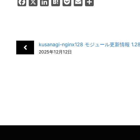
F
X
L
H
P
E
共
a
i
a
o
m
有
c
n
t
c
a
e
k
e
k
i
b
e
n
e
l
kusanagi-nginx128 モジュール更新情報 1.28.
o
d
a
t
2025年12月12日
o
I
k
n