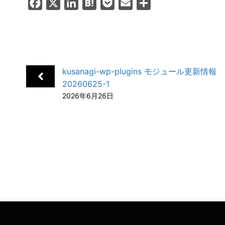
F
X
L
H
P
E
共
a
i
a
o
m
有
c
n
t
c
a
e
k
e
k
i
b
e
n
e
l
kusanagi-wp-plugins モジュール更新情報
o
d
a
t
20260625-1
o
I
2026年6月26日
k
n