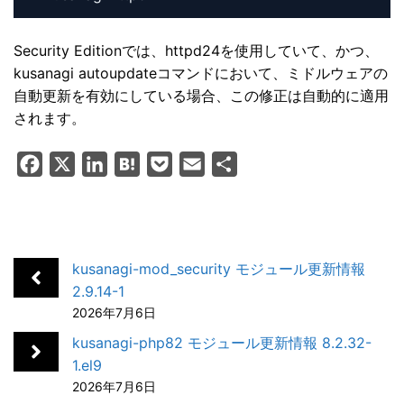
Security Editionでは、httpd24を使用していて、かつ、
kusanagi autoupdateコマンドにおいて、ミドルウェアの
自動更新を有効にしている場合、この修正は自動的に適用
されます。
F
X
L
H
P
E
共
a
i
a
o
m
有
c
n
t
c
a
e
k
e
k
i
b
e
n
e
l
kusanagi-mod_security モジュール更新情報
o
d
a
t
2.9.14-1
2026年7月6日
o
I
k
n
kusanagi-php82 モジュール更新情報 8.2.32-
1.el9
2026年7月6日