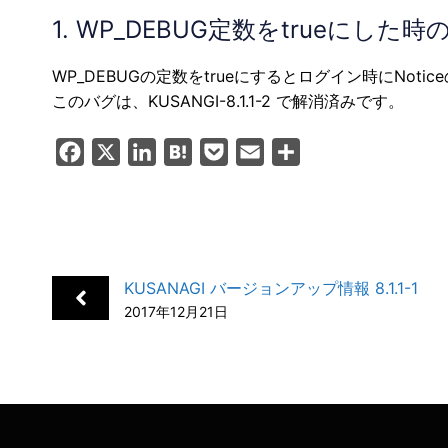
1. WP_DEBUG定数をtrueにした時の
WP_DEBUGの定数をtrueにするとログイン時にNot
このバグは、KUSANGI-8.1.1-2 で解消済みです。
F
X
L
H
P
E
共
a
i
a
o
m
有
c
n
t
c
a
e
k
e
k
i
b
e
n
e
l
KUSANAGI バージョンアップ情報 8.1.1-1
o
d
a
t
2017年12月21日
o
I
k
n