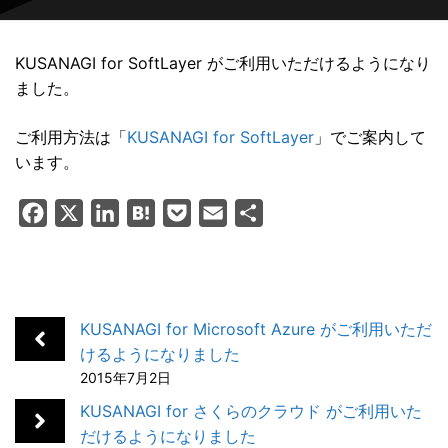
KUSANAGI for SoftLayer がご利用いただけるようになり
ました。
ご利用方法は「
KUSANAGI for SoftLayer
」でご案内して
います。
F
X
L
H
P
E
共
a
i
a
o
m
有
c
n
t
c
a
e
k
e
k
i
b
e
n
e
l
KUSANAGI for Microsoft Azure がご利用いただ
o
d
a
t
けるようになりました
2015年7月2日
o
I
k
n
KUSANAGI for さくらのクラウド がご利用いた
だけるようになりました