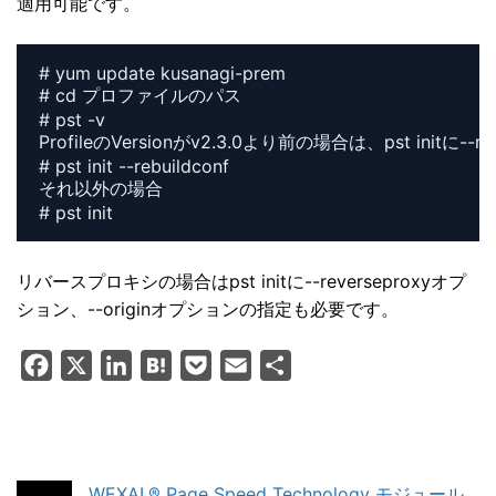
適用可能です。
# yum update kusanagi-prem

# cd プロファイルのパス

# pst -v

ProfileのVersionがv2.3.0より前の場合は、pst initに
# pst init --rebuildconf

それ以外の場合

リバースプロキシの場合はpst initに--reverseproxyオプ
ション、--originオプションの指定も必要です。
F
X
L
H
P
E
共
a
i
a
o
m
有
c
n
t
c
a
e
k
e
k
i
b
e
n
e
l
WEXAL® Page Speed Technology モジュール