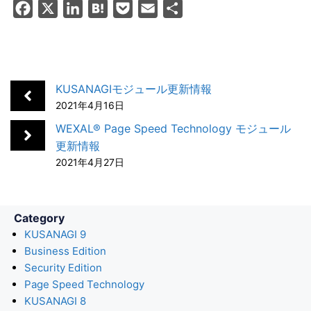
F
X
L
H
P
E
共
a
i
a
o
m
有
c
n
t
c
a
e
k
e
k
i
b
e
n
e
l
KUSANAGIモジュール更新情報
o
d
a
t
2021年4月16日
o
I
WEXAL® Page Speed Technology モジュール
k
n
更新情報
2021年4月27日
Category
KUSANAGI 9
Business Edition
Security Edition
Page Speed Technology
KUSANAGI 8