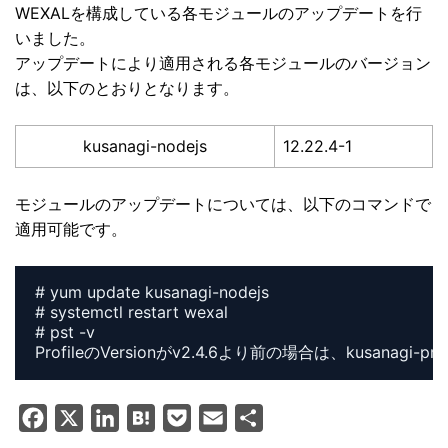
WEXALを構成している各モジュールのアップデートを行
いました。
アップデートにより適用される各モジュールのバージョン
は、以下のとおりとなります。
kusanagi-nodejs
12.22.4-1
モジュールのアップデートについては、以下のコマンドで
適用可能です。
# yum update kusanagi-nodejs

# systemctl restart wexal

# pst -v

F
X
L
H
P
E
共
a
i
a
o
m
有