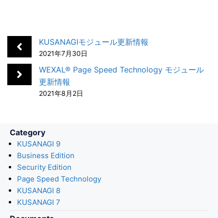
c
n
t
c
a
e
k
e
k
i
b
e
n
e
l
KUSANAGIモジュール更新情報
o
d
a
t
2021年7月30日
o
I
WEXAL® Page Speed Technology モジュール
k
n
更新情報
2021年8月2日
Category
KUSANAGI 9
Business Edition
Security Edition
Page Speed Technology
KUSANAGI 8
KUSANAGI 7