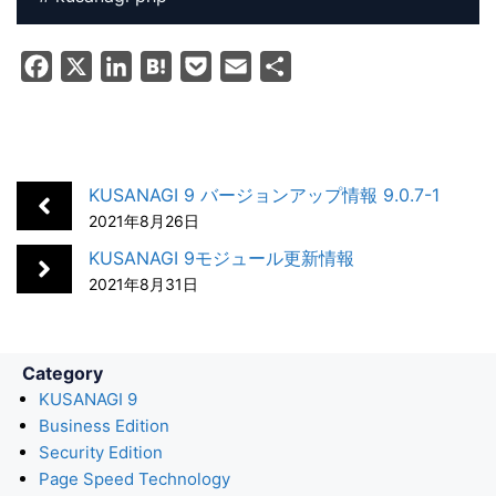
F
X
L
H
P
E
共
a
i
a
o
m
有
c
n
t
c
a
e
k
e
k
i
b
e
n
e
l
KUSANAGI 9 バージョンアップ情報 9.0.7-1
o
d
a
t
2021年8月26日
o
I
KUSANAGI 9モジュール更新情報
k
n
2021年8月31日
Category
KUSANAGI 9
Business Edition
Security Edition
Page Speed Technology