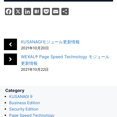
F
X
L
H
P
E
共
a
i
a
o
m
有
c
n
t
c
a
e
k
e
k
i
b
e
n
e
l
KUSANAGIモジュール更新情報
o
d
a
t
2021年10月20日
o
I
WEXAL® Page Speed Technology モジュール
k
n
更新情報
2021年10月22日
Category
KUSANAGI 9
Business Edition
Security Edition
Page Speed Technology