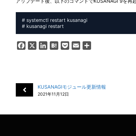
アップデート後、以下のコマンドでKUSANAGI 9を
# systemctl restart kusanagi

# kusanagi restart
F
X
L
H
P
E
共
a
i
a
o
m
有
c
n
t
c
a
e
k
e
k
i
b
e
n
e
l
KUSANAGIモジュール更新情報
o
d
a
t
2021年11月12日
o
I
k
n