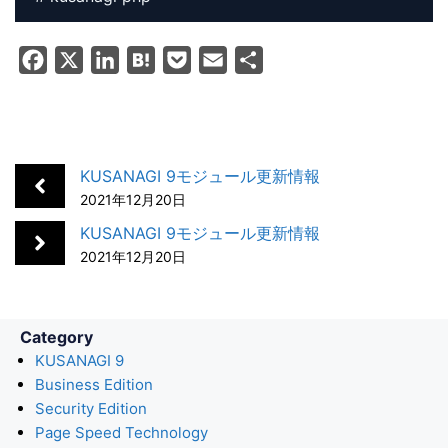
F
X
L
H
P
E
共
a
i
a
o
m
有
c
n
t
c
a
e
k
e
k
i
b
e
n
e
l
KUSANAGI 9モジュール更新情報
o
d
a
t
2021年12月20日
o
I
KUSANAGI 9モジュール更新情報
k
n
2021年12月20日
Category
KUSANAGI 9
Business Edition
Security Edition
Page Speed Technology