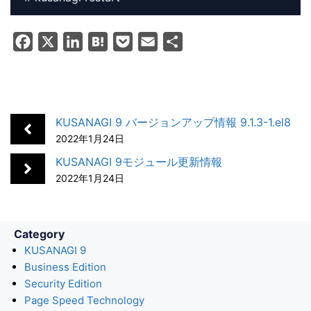
F
X
L
H
P
E
共
a
i
a
o
m
有
c
n
t
c
a
e
k
e
k
i
b
e
n
e
l
KUSANAGI 9 バージョンアップ情報 9.1.3-1.el8
o
d
a
t
2022年1月24日
o
I
KUSANAGI 9モジュール更新情報
k
n
2022年1月24日
Category
KUSANAGI 9
Business Edition
Security Edition
Page Speed Technology