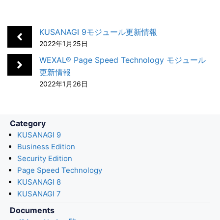
c
n
t
c
a
e
k
e
k
i
b
e
n
e
l
KUSANAGI 9モジュール更新情報
o
d
a
t
2022年1月25日
o
I
WEXAL® Page Speed Technology モジュール
k
n
更新情報
2022年1月26日
Category
KUSANAGI 9
Business Edition
Security Edition
Page Speed Technology
KUSANAGI 8
KUSANAGI 7
Documents