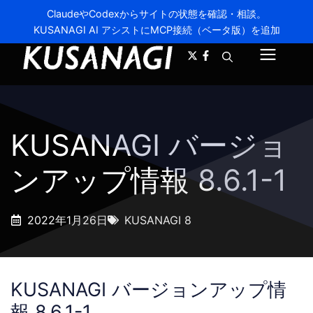
ClaudeやCodexからサイトの状態を確認・相談。
KUSANAGI AI アシストにMCP接続（ベータ版）を追加
A-
A+
メ
ニ
ュ
KUSANAGI バージョ
ー
ンアップ情報 8.6.1-1
2022年1月26日
KUSANAGI 8
KUSANAGI バージョンアップ情
報 8.6.1-1