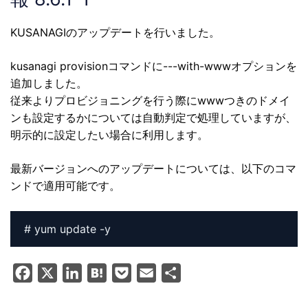
KUSANAGIのアップデートを行いました。
kusanagi provisionコマンドに---with-wwwオプションを
追加しました。
従来よりプロビジョニングを行う際にwwwつきのドメイ
ンも設定するかについては自動判定で処理していますが、
明示的に設定したい場合に利用します。
最新バージョンへのアップデートについては、以下のコマ
ンドで適用可能です。
# yum update -y
F
X
L
H
P
E
共
a
i
a
o
m
有