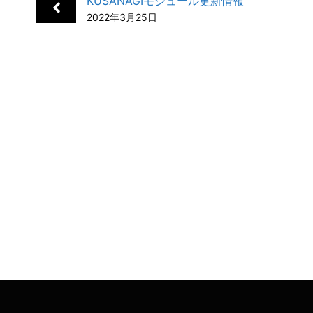
KUSANAGIモジュール更新情報
o
d
a
t
2022年3月25日
o
I
k
n