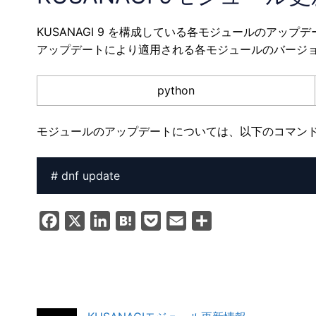
KUSANAGI 9 を構成している各モジュールのアップ
アップデートにより適用される各モジュールのバージ
python
モジュールのアップデートについては、以下のコマン
F
X
L
H
P
E
共
a
i
a
o
m
有
c
n
t
c
a
e
k
e
k
i
b
e
n
e
l