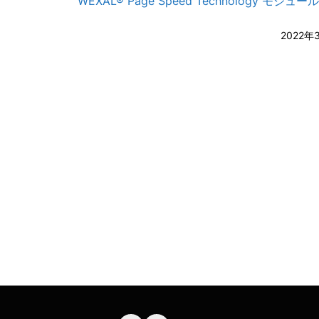
WEXAL® Page Speed Technology モジュ
2022年
A-
A