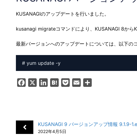
KUSANAGIのアップデートを行いました。
kusanagi migrateコマンドにより、KUSANAGI
最新バージョンへのアップデートについては、以下の
# yum update -y
F
X
L
H
P
E
共
a
i
a
o
m
有
c
n
t
c
a
e
k
e
k
i
b
e
n
e
l
KUSANAGI 9 バージョンアップ情報 9.1.9-1.e
o
d
a
t
2022年4月5日
o
I