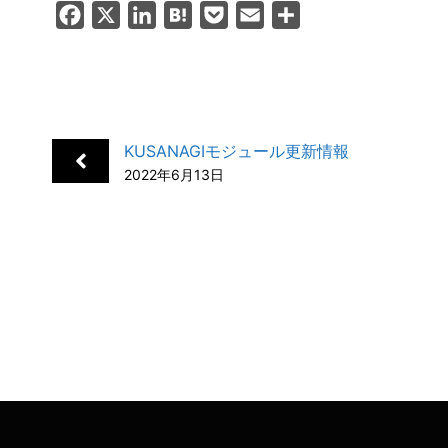
F
X
L
H
P
E
共
a
i
a
o
m
有
c
n
t
c
a
e
k
e
k
i
b
e
n
e
l
KUSANAGIモジュール更新情報
o
d
a
t
2022年6月13日
o
I
k
n