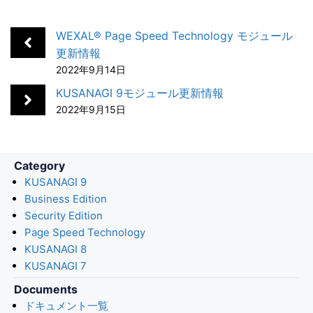
e
k
e
k
i
b
e
n
e
l
WEXAL® Page Speed Technology モジュール
o
d
a
t
更新情報
2022年9月14日
o
I
k
n
KUSANAGI 9モジュール更新情報
2022年9月15日
Category
KUSANAGI 9
Business Edition
Security Edition
Page Speed Technology
KUSANAGI 8
KUSANAGI 7
Documents
ドキュメント一覧