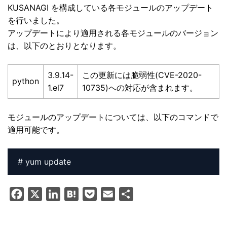
KUSANAGI を構成している各モジュールのアップデート
を行いました。
アップデートにより適用される各モジュールのバージョン
は、以下のとおりとなります。
3.9.14-
この更新には脆弱性(CVE-2020-
python
1.el7
10735)への対応が含まれます。
モジュールのアップデートについては、以下のコマンドで
適用可能です。
F
X
L
H
P
E
共
a
i
a
o
m
有
c
n
t
c
a