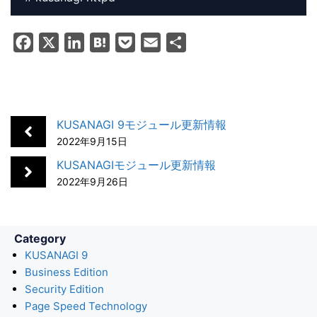
F
X
L
H
P
E
共
a
i
a
o
m
有
c
n
t
c
a
e
k
e
k
i
b
e
n
e
l
KUSANAGI 9モジュール更新情報
o
d
a
t
2022年9月15日
o
I
KUSANAGIモジュール更新情報
k
n
2022年9月26日
Category
KUSANAGI 9
Business Edition
Security Edition
Page Speed Technology