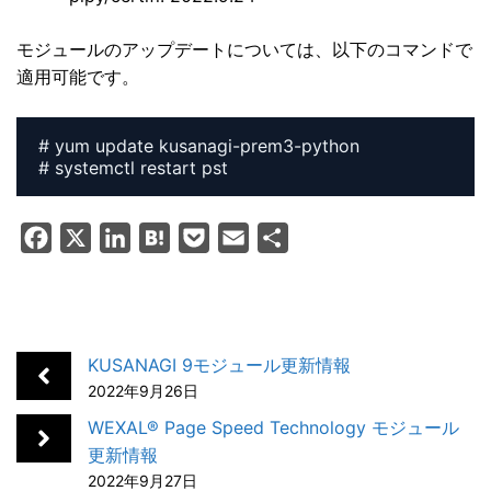
モジュールのアップデートについては、以下のコマンドで
適用可能です。
# yum update kusanagi-prem3-python

# systemctl restart pst
F
X
L
H
P
E
共
a
i
a
o
m
有
c
n
t
c
a
e
k
e
k
i
b
e
n
e
l
KUSANAGI 9モジュール更新情報
o
d
a
t
2022年9月26日
o
I
WEXAL® Page Speed Technology モジュール
k
n
更新情報
2022年9月27日