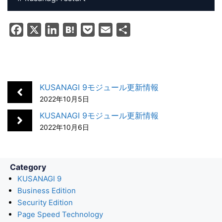
F
X
L
H
P
E
共
a
i
a
o
m
有
c
n
t
c
a
e
k
e
k
i
b
e
n
e
l
KUSANAGI 9モジュール更新情報
o
d
a
t
2022年10月5日
o
I
KUSANAGI 9モジュール更新情報
k
n
2022年10月6日
Category
KUSANAGI 9
Business Edition
Security Edition
Page Speed Technology