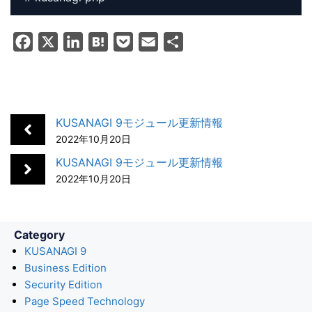
F
X
L
H
P
E
共
a
i
a
o
m
有
c
n
t
c
a
e
k
e
k
i
b
e
n
e
l
KUSANAGI 9モジュール更新情報
o
d
a
t
2022年10月20日
o
I
KUSANAGI 9モジュール更新情報
k
n
2022年10月20日
Category
KUSANAGI 9
Business Edition
Security Edition
Page Speed Technology