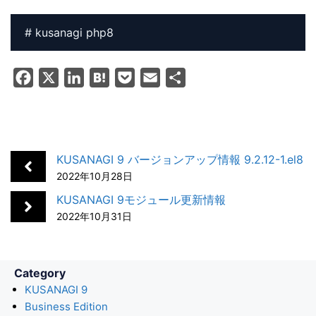
# kusanagi php8
F
X
L
H
P
E
共
a
i
a
o
m
有
c
n
t
c
a
e
k
e
k
i
b
e
n
e
l
KUSANAGI 9 バージョンアップ情報 9.2.12-1.el8
o
d
a
t
2022年10月28日
o
I
KUSANAGI 9モジュール更新情報
k
n
2022年10月31日
Category
KUSANAGI 9
Business Edition