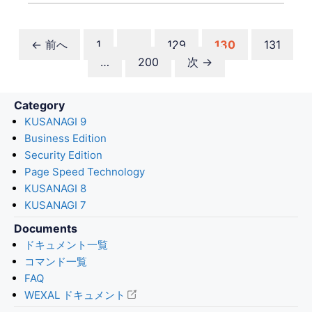
ペ
ペ
ペ
ペ
←
前へ
1
…
129
130
131
ー
ペ
ー
ー
ー
…
200
次
→
ジ
ー
ジ
ジ
ジ
ジ
Category
KUSANAGI 9
Business Edition
Security Edition
Page Speed Technology
KUSANAGI 8
KUSANAGI 7
Documents
ドキュメント一覧
コマンド一覧
FAQ
WEXAL ドキュメント