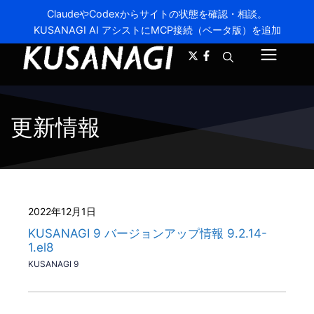
ClaudeやCodexからサイトの状態を確認・相談。
KUSANAGI AI アシストにMCP接続（ベータ版）を追加
A-
A+
メ
ニ
ュ
更新情報
ー
2022年12月1日
KUSANAGI 9 バージョンアップ情報 9.2.14-
1.el8
KUSANAGI 9