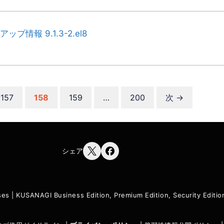
ップ情報 9.1.3-2.el8
ペ
ペ
ペ
ペ
157
158
159
…
200
次
→
ー
ー
ー
ー
ジ
ジ
ジ
ジ
シェア
ses
|
KUSANAGI Business Edition, Premium Edition, Security Edit