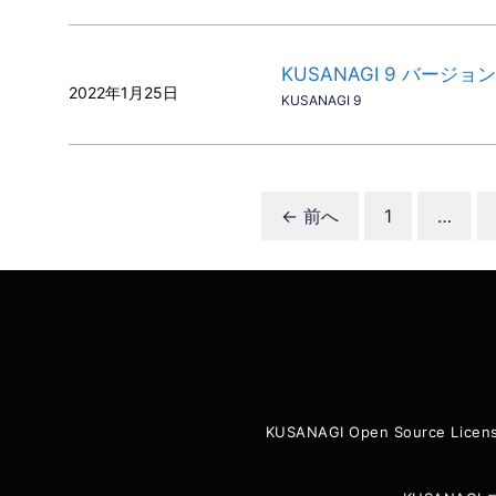
KUSANAGI 9 バージョンア
2022年1月25日
KUSANAGI 9
ペ
←
前へ
1
…
ー
ジ
KUSANAGI Open Source Licen