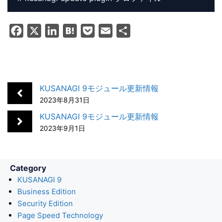
F
X
L
H
P
E
共
a
i
a
o
m
有
c
n
t
c
a
e
k
e
k
i
b
e
n
e
l
KUSANAGI 9モジュール更新情報
o
d
a
t
2023年8月31日
o
I
KUSANAGI 9モジュール更新情報
k
n
2023年9月1日
Category
KUSANAGI 9
Business Edition
Security Edition
Page Speed Technology