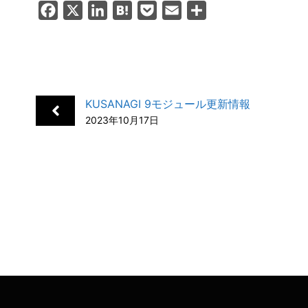
F
X
L
H
P
E
共
a
i
a
o
m
有
c
n
t
c
a
e
k
e
k
i
b
e
n
e
l
KUSANAGI 9モジュール更新情報
o
d
a
t
2023年10月17日
o
I
k
n