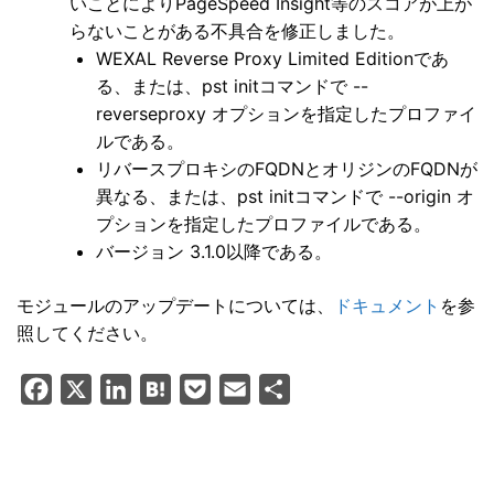
いことによりPageSpeed Insight等のスコアが上が
らないことがある不具合を修正しました。
WEXAL Reverse Proxy Limited Editionであ
る、または、pst initコマンドで --
reverseproxy オプションを指定したプロファイ
ルである。
リバースプロキシのFQDNとオリジンのFQDNが
異なる、または、pst initコマンドで --origin オ
プションを指定したプロファイルである。
バージョン 3.1.0以降である。
モジュールのアップデートについては、
ドキュメント
を参
照してください。
F
X
L
H
P
E
共
a
i
a
o
m
有
c
n
t
c
a
e
k
e
k
i