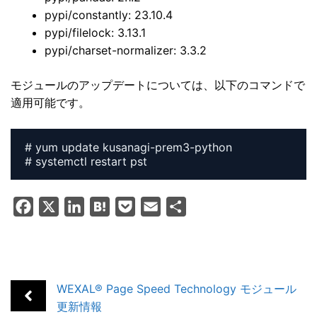
pypi/constantly: 23.10.4
pypi/filelock: 3.13.1
pypi/charset-normalizer: 3.3.2
モジュールのアップデートについては、以下のコマンドで
適用可能です。
# yum update kusanagi-prem3-python

# systemctl restart pst
F
X
L
H
P
E
共
a
i
a
o
m
有
c
n
t
c
a
e
k
e
k
i
b
e
n
e
l
WEXAL® Page Speed Technology モジュール
o
d
a
t
更新情報