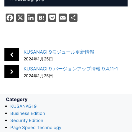
F
X
L
H
P
E
共
a
i
a
o
m
有
c
n
t
c
a
e
k
e
k
i
b
e
n
e
l
KUSANAGI 9モジュール更新情報
o
d
a
t
2024年1月25日
o
I
KUSANAGI 9 バージョンアップ情報 9.4.11-1
k
n
2024年1月25日
Category
KUSANAGI 9
Business Edition
Security Edition
Page Speed Technology