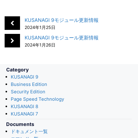
c
n
t
c
a
e
k
e
k
i
b
e
n
e
l
KUSANAGI 9モジュール更新情報
o
d
a
t
2024年1月25日
o
I
KUSANAGI 9モジュール更新情報
k
n
2024年1月26日
Category
KUSANAGI 9
Business Edition
Security Edition
Page Speed Technology
KUSANAGI 8
KUSANAGI 7
Documents
ドキュメント一覧