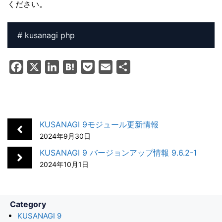
ください。
# kusanagi php
F
X
L
H
P
E
共
a
i
a
o
m
有
c
n
t
c
a
e
k
e
k
i
b
e
n
e
l
KUSANAGI 9モジュール更新情報
o
d
a
t
2024年9月30日
o
I
KUSANAGI 9 バージョンアップ情報 9.6.2-1
k
n
2024年10月1日
Category
KUSANAGI 9